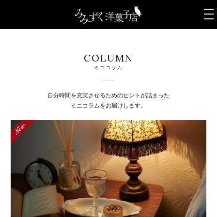
t
o
g
g
l
COLUMN
e
ミニコラム
n
a
v
自分時間を充実させるためのヒントが詰まった
i
ミニコラムをお届けします。
g
a
t
i
o
n