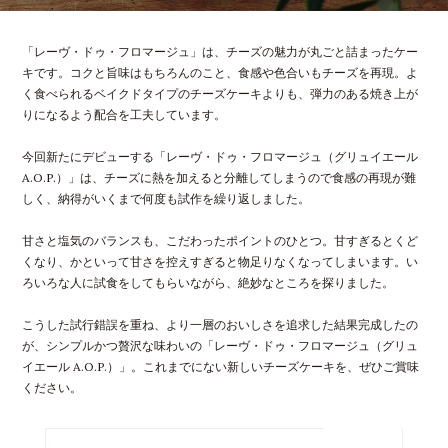
「レーヴ・ドゥ・フロマージュ」は、チーズの魅力が丸ごと詰まったケー
キです。コクと旨味はもちろんのこと、食感や色合いもチーズを再現。よ
く食べられるベイクドタイプのチーズケーキよりも、弾力のある焼き上が
りになるよう配合を工夫しています。
今回新たにデビューする「レーヴ・ドゥ・フロマージュ（グリュイエール
A.O.P.）」は、チーズに熱を加えると分離してしまうので食感の再現が難
しく、納得がいくまで何度も試作を繰り返しました。
甘さと塩気のバランスも、こだわったポイントのひとつ。甘すぎるとくど
くなり、かといって甘さを控えすぎると物足りなくなってしまいます。い
ろいろな人に試食をしてもらいながら、絶妙なところを探りました。
こうした試行錯誤を重ね、より一層のおいしさを追求した結果完成したの
が、シンプルかつ贅沢な味わいの「レーヴ・ドゥ・フロマージュ（グリュ
イエール A.O.P.）」。これまでにない新しいチーズケーキを、ぜひご賞味
ください。