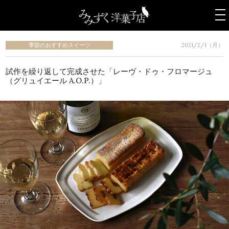
t
o
g
季節のおすすめスイーツ
2021/2/1（月）
g
l
e
試作を繰り返して完成させた「レーヴ・ドゥ・フロマージュ
n
（グリュイエール A.O.P.）」
a
v
i
g
a
t
i
o
n