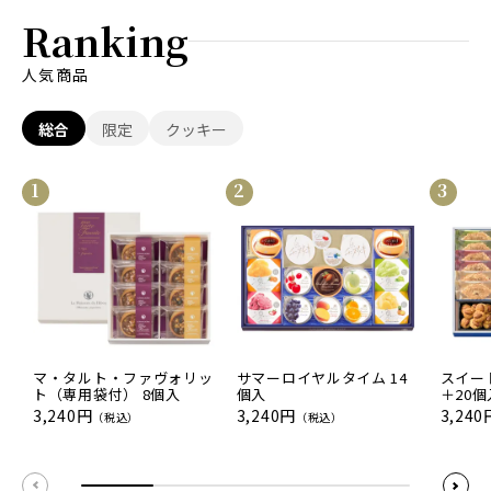
Ranking
人気商品
総合
限定
クッキー
1
2
3
マ・タルト・ファヴォリッ
サマーロイヤルタイム 14
スイー
ト（専用袋付） 8個入
個入
＋20個
3,240円
3,240円
3,240
（税込）
（税込）