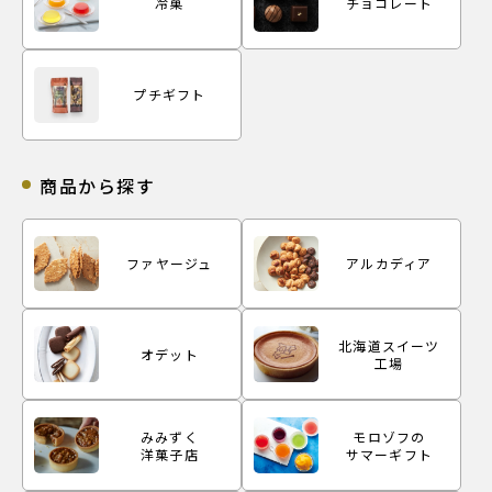
冷菓
チョコレート
プチギフト
商品から探す
ファヤージュ
アルカディア
北海道スイーツ
オデット
工場
みみずく
モロゾフの
洋菓子店
サマーギフト