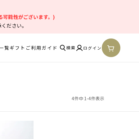
。
る可能性がございます。)
承ください。
一覧
ギフト
ご利用ガイド
検索
ログイン
4
件中
1
-
4
件表示