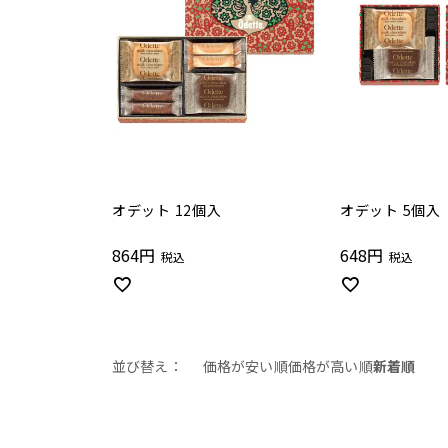
オデット 12個入
オデット 5個入
864
648
税込
税込
並び替え
価格が安い順
価格が高い順
新着順