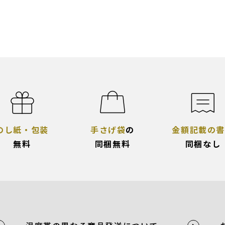
のし紙・包装
手さげ袋
の
金額記載の書
無料
同梱無料
同梱なし