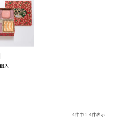
6個入
4
件中
1
-
4
件表示