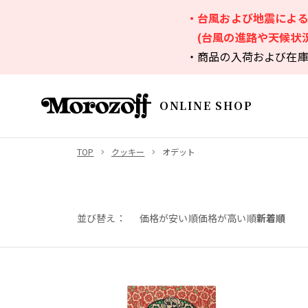
・台風および地震によ
(台風の進路や天候状
・商品の入荷および在
ONLINE SHOP
TOP
クッキー
オデット
並び替え
価格が安い順
価格が高い順
新着順