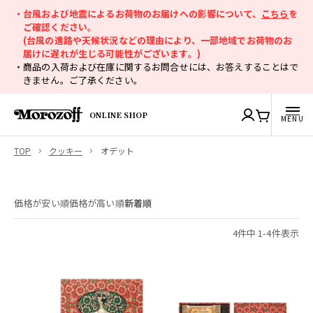
・台風および地震によるお荷物のお届けへの影響について、
こちら
を
ご確認ください。
(台風の進路や天候状況などの理由により、一部地域でお荷物のお
届けに遅れが生じる可能性がございます。)
・商品の入荷および在庫に関するお問合せには、お答えすることはで
きません。ご了承ください。
ONLINE SHOP
TOP
クッキー
オデット
価格が安い順
価格が高い順
新着順
4
件中
1
-
4
件表示