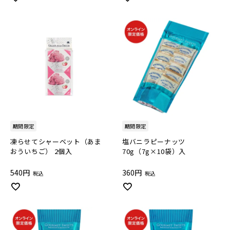
期間限定
期間限定
凍らせてシャーベット（あま
塩バニラピーナッツ
おういちご） 2個入
70g（7g×10袋）入
540
360
税込
税込