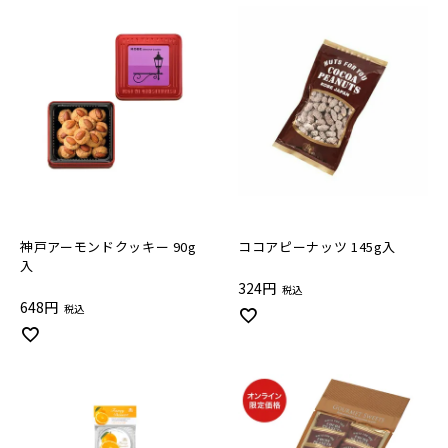
神戸アーモンドクッキー 90g
ココアピーナッツ 145g入
入
324
税込
648
税込