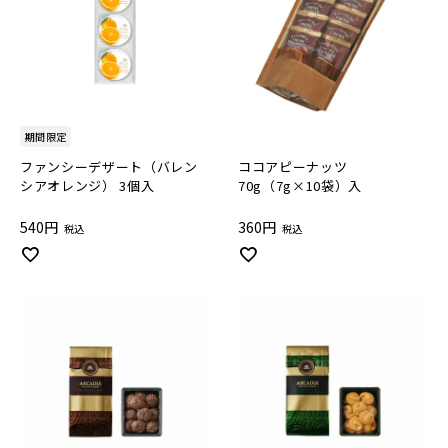
期間限定
ファンシーデザート（バレン
ココアピーナッツ
シアオレンジ） 3個入
70g（7g×10袋）入
540
360
税込
税込