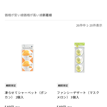
価格が安い順
価格が高い順
新着順
26
件中
1
-
20
件表示
期間限定
期間限定
凍らせてシャーベット（ポン
ファンシーデザート（マスク
カン） 2個入
メロン） 3個入