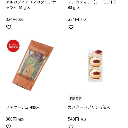
アルカディア（マカダミアナ
アルカディア（アーモンド）
ッツ） 65ｇ入
65ｇ入
324
324
税込
税込
期間限定
ファヤージュ 4個入
カスタードプリン 2個入
360
540
税込
税込