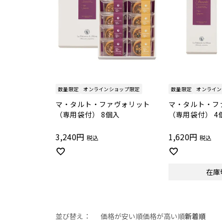
数量限定
オンラインショップ限定
数量限定
オンライン
マ・タルト・ファヴォリット
マ・タルト・フ
（専用袋付） 8個入
（専用袋付） 4
3,240
1,620
税込
税込
在庫
並び替え
価格が安い順
価格が高い順
新着順