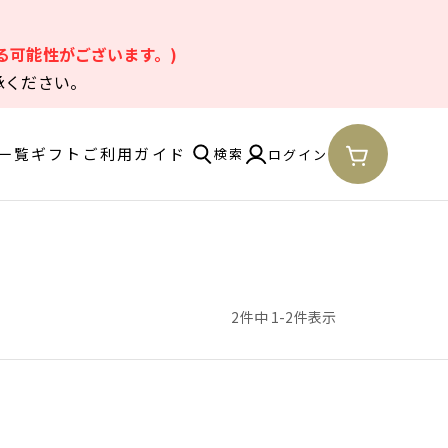
。
る可能性がございます。)
承ください。
一覧
ギフト
ご利用ガイド
検索
ログイン
2
件中
1
-
2
件表示