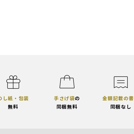
のし紙・包装
手さげ袋
の
金額記載の書
無料
同梱無料
同梱なし