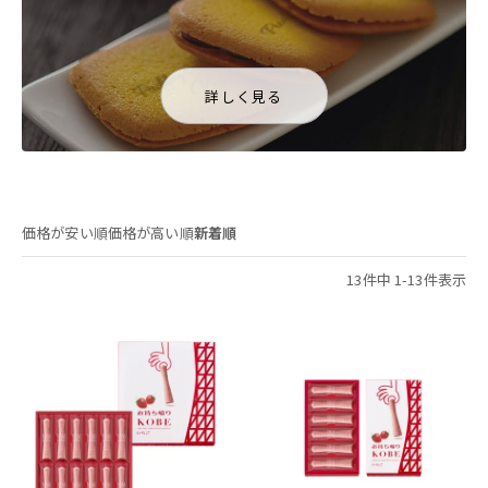
詳しく見る
価格が安い順
価格が高い順
新着順
13
件中
1
-
13
件表示