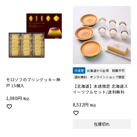
冷凍便
北海道から出荷
同梱不可
送料無料
オンラインショップ限定
モロゾフのプリンクッキー神
戸 15個入
【北海道】本店限定 北海道ス
イーツフルセット/送料無料
1,080
税込
8,532
税込
在庫切れ