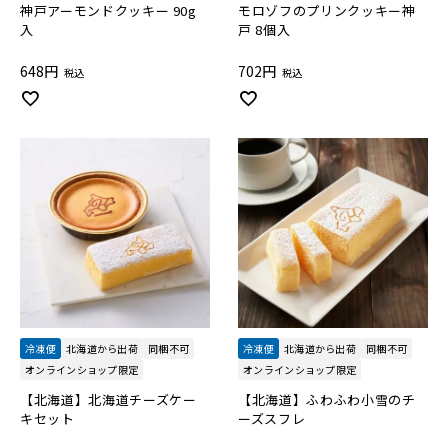
神戸アーモンドクッキー 90g
モロゾフのプリンクッキー神
入
戸 8個入
648
702
税込
税込
冷凍便
北海道から出荷
同梱不可
冷凍便
北海道から出荷
同梱不可
オンラインショップ限定
オンラインショップ限定
【北海道】北海道チーズケー
【北海道】ふわふわ小雪のチ
キセット
ーズスフレ