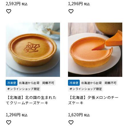
2,592
1,296
税込
税込
冷凍便
北海道から出荷
同梱不可
冷凍便
北海道から出荷
同梱不可
オンラインショップ限定
オンラインショップ限定
【北海道】北の国の生まれた
【北海道】夕張メロンのチー
てクリームチーズケーキ
ズケーキ
1,296
1,620
税込
税込