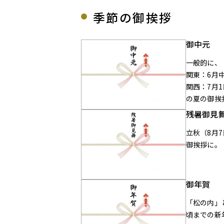
季節の御挨拶
御中元
一般的に、
関東：6月
関西：7月1
の夏の御挨
残暑御見
立秋（8月
御挨拶に。
御年賀
「松の内」
頃までの新