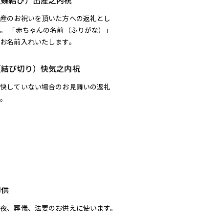
（蝶結び）出産之内祝
出産のお祝いを頂いた方への返礼とし
。 「赤ちゃんの名前（ふりがな）」
でお名前入れいたします。
（結び切り）快気之内祝
全快していない場合のお見舞いの返礼
に。
御供
通夜、葬儀、法要のお供えに使います。