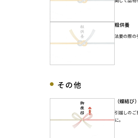
関して品物
粗供養
法要の際の
その他
（蝶結び
引越しのご
に。