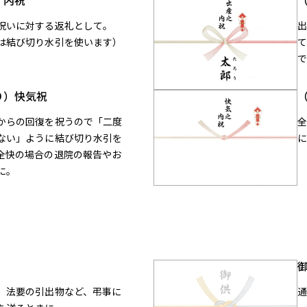
）内祝
祝いに対する返礼として。
は結び切り水引を使います）
て
り）快気祝
からの回復を祝うので「二度
ない」ように結び切り水引を
全快の場合の退院の報告やお
に。
、法要の引出物など、弔事に