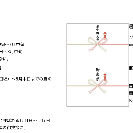
7
中旬〜7月中旬
日〜8月中旬
拶に。
舞
7日頃）〜8月末日までの夏の
関
関
と呼ばれる1月1日〜1月7日
年の御挨拶に。