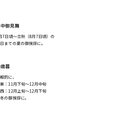
暑中御見舞
月7日頃〜立秋（8月7日頃）の
前日までの夏の御挨拶に。
御歳暮
一般的に、
東：11月下旬〜12月中旬
西：12月上旬〜12月下旬
の冬の御挨拶に。