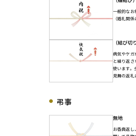
（蝶結び
一般的なお
（婚礼関係
（結び切
病気やケガ
と繰り返さ
使います。
見舞の返礼
弔事
無地
お香典返し