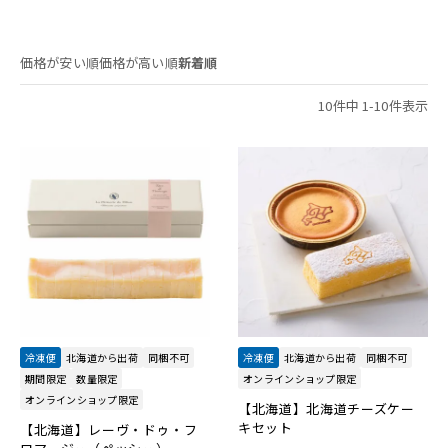
価格が安い順
価格が高い順
新着順
10
件中
1
-
10
件表示
冷凍便
北海道から出荷
同梱不可
冷凍便
北海道から出荷
同梱不可
期間限定
数量限定
オンラインショップ限定
オンラインショップ限定
【北海道】北海道チーズケー
キセット
【北海道】レーヴ・ドゥ・フ