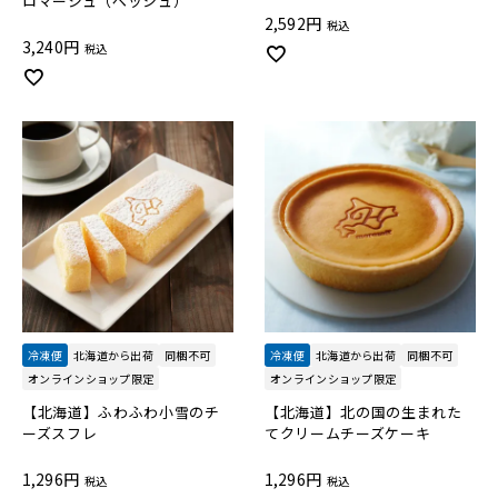
ロマージュ（ペッシュ）
2,592
税込
3,240
税込
冷凍便
北海道から出荷
同梱不可
冷凍便
北海道から出荷
同梱不可
オンラインショップ限定
オンラインショップ限定
【北海道】ふわふわ小雪のチ
【北海道】北の国の生まれた
ーズスフレ
てクリームチーズケーキ
1,296
1,296
税込
税込