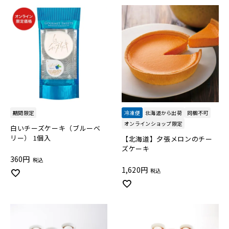
期間限定
冷凍便
北海道から出荷
同梱不可
オンラインショップ限定
白いチーズケーキ（ブルーベ
リー） 1個入
【北海道】夕張メロンのチー
ズケーキ
360
税込
1,620
税込