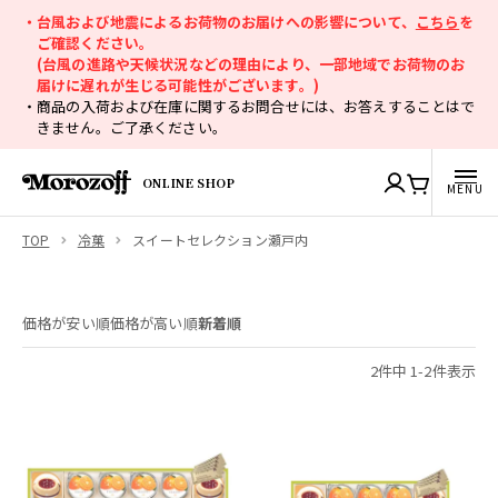
・台風および地震によるお荷物のお届けへの影響について、
こちら
を
ご確認ください。
(台風の進路や天候状況などの理由により、一部地域でお荷物のお
届けに遅れが生じる可能性がございます。)
・商品の入荷および在庫に関するお問合せには、お答えすることはで
きません。ご了承ください。
ONLINE SHOP
TOP
冷菓
スイートセレクション瀬戸内
価格が安い順
価格が高い順
新着順
2
件中
1
-
2
件表示