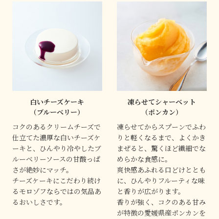
白いチーズケーキ
凍らせてシャーベット
（ブルーベリー）
（ポンカン）
コクのあるクリームチーズで
凍らせてからスプーンでふわ
仕立てた濃厚な白いチーズケ
りと軽くなるまで、よくかき
ーキと、ひんやり冷やしたブ
まぜると、驚くほど繊細でな
ルーベリーソースの甘酸っぱ
めらかな食感に。
さが絶妙にマッチ。
爽快感あふれる口どけととも
チーズケーキにこだわり続け
に、ひんやりフルーティな味
るモロゾフならではの気品あ
と香りが広がります。
るおいしさです。
香りが強く、コクのある甘み
が特徴の愛媛県産ポンカンを