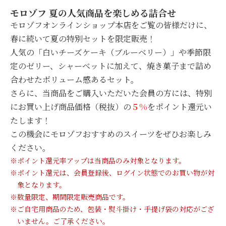
モロゾフ 夏の人気商品を楽しめる詰合せ
モロゾフオンラインショップ本店をご覧の皆様だけに、
春に続いて夏の特別セットを限定販売！
人気の「白いチーズケーキ（ブルーベリー）」や季節限
定のゼリー、
シャーベットに加えて、焼き菓子まで詰め
合わせたボリューム感ある
セット。
さらに、当商品をご購入いただいた会員の方には、
特別
にお買い上げ商品価格（税抜）の
５%
をポイント還元い
たします！
この機会にモロゾフおすすめのスイーツをぜひお楽しみ
ください。
※ポイント還元率アップは当商品のみ対象となります。
※ポイント還元は、会員登録後、ログイン状態でのお買い物が対
象となります。
※数量限定、期間限定販売商品です。
※ご自宅用商品のため、包装・熨斗掛け・手提げ袋の対応がござ
いません。
ご了承ください。