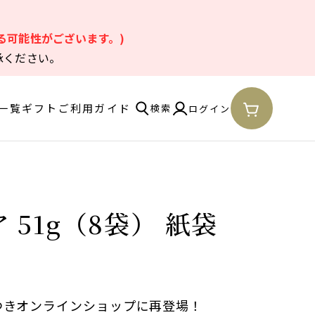
。
る可能性がございます。)
承ください。
一覧
ギフト
ご利用ガイド
検索
ログイン
51g（8袋） 紙袋
つきオンラインショップに再登場！