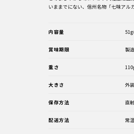
いままでにない、信州名物「七味アル
内容量
51
賞味期限
製造
重さ
110
大きさ
外装
保存方法
直
配送方法
常