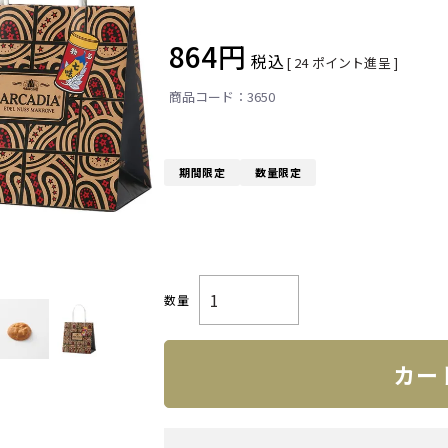
864
税込
[
24
ポイント進呈 ]
3650
期間限定
数量限定
カー