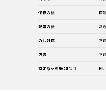
保存方法
直
配送方法
常
のし対応
不
包装
不
特定原材料等28品目
卵