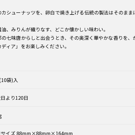
のカシューナッツを、卵白で焼き上げる伝統の製法はそのまま
醤油、みりんが織りなす、どこか懐かしい味わい。
郎の七味唐からしと出会うとき、その奥深く華やかな香りを、
カディア」をお楽しみください。
g(10袋)入
日より120日
g
サイズ 88mm×88mm×164mm