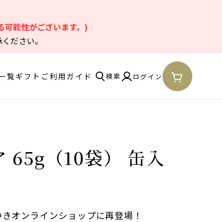
。
る可能性がございます。)
承ください。
一覧
ギフト
ご利用ガイド
検索
ログイン
65g（10袋） 缶入
つきオンラインショップに再登場！