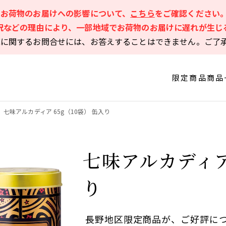
るお荷物のお届けへの影響について、
こちら
をご確認ください
況などの理由により、一部地域でお荷物のお届けに遅れが生じ
庫に関するお問合せには、お答えすることはできません。ご了
限定商品
商品
七味アルカディア 65g（10袋） 缶入り
七味アルカディア 
り
長野地区限定商品が、ご好評に