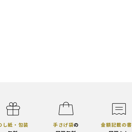
。
のし紙・包装
手さげ袋
の
金額記載の書