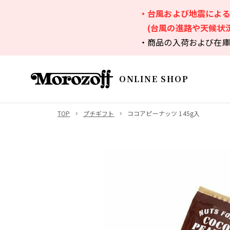
・台風および地震によ
(台風の進路や天候状
・商品の入荷および在
ONLINE SHOP
TOP
プチギフト
ココアピーナッツ 145g入