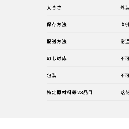
大きさ
外装
保存方法
直
配送方法
常
のし対応
不
包装
不
特定原材料等28品目
落