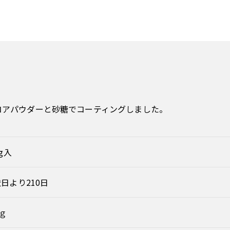
コアパウダーと砂糖でコーティングしました。
5g入
日より210日
2ｇ