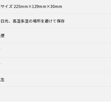
サイズ 225mm×129mm×30mm
射日光、高温多湿の場所を避けて保存
温便
可
可
花生