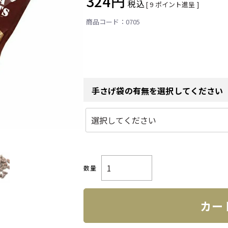
324
税込
[
9
ポイント進呈 ]
0705
手さげ袋の有無を選択してください
カー