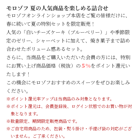
モロゾフ 夏の人気商品を楽しめる詰合せ
モロゾフオンラインショップ本店をご覧の皆様だけに、
春に続いて夏の特別セットを限定販売！
人気の「白いチーズケーキ（ブルーベリー）」や季節限
定のゼリー、
シャーベットに加えて、焼き菓子まで詰め
合わせたボリューム感ある
セット。
さらに、当商品をご購入いただいた会員の方には、
特別
にお買い上げ商品価格（税抜）の
５%
をポイント還元い
たします！
この機会にモロゾフおすすめのスイーツをぜひお楽しみ
ください。
※ポイント還元率アップは当商品のみ対象となります。
※ポイント還元は、会員登録後、ログイン状態でのお買い物が対
象となります。
※数量限定、期間限定販売商品です。
※ご自宅用商品のため、包装・熨斗掛け・手提げ袋の対応がござ
いません。
ご了承ください。