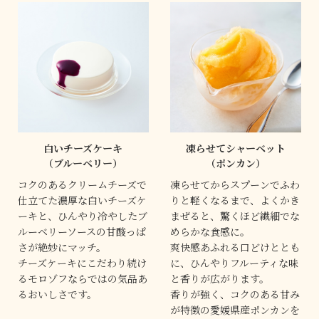
白いチーズケーキ
凍らせてシャーベット
（ブルーベリー）
（ポンカン）
コクのあるクリームチーズで
凍らせてからスプーンでふわ
仕立てた濃厚な白いチーズケ
りと軽くなるまで、よくかき
ーキと、ひんやり冷やしたブ
まぜると、驚くほど繊細でな
ルーベリーソースの甘酸っぱ
めらかな食感に。
さが絶妙にマッチ。
爽快感あふれる口どけととも
チーズケーキにこだわり続け
に、ひんやりフルーティな味
るモロゾフならではの気品あ
と香りが広がります。
るおいしさです。
香りが強く、コクのある甘み
が特徴の愛媛県産ポンカンを