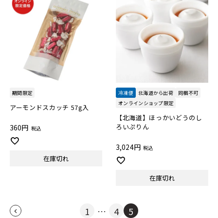
期間限定
冷凍便
北海道から出荷
同梱不可
オンラインショップ限定
アーモンドスカッチ 57g入
【北海道】ほっかいどうのし
ろいぷりん
360
税込
3,024
税込
在庫切れ
在庫切れ
1
…
4
5