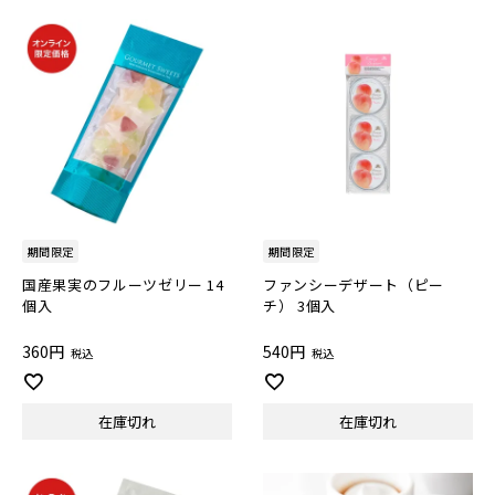
期間限定
期間限定
国産果実のフルーツゼリー 14
ファンシーデザート（ピー
個入
チ） 3個入
360
540
税込
税込
在庫切れ
在庫切れ