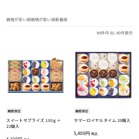
価格が安い順
価格が高い順
新着順
90
件中
81
-
90
件表示
期間限定
期間限定
スイートサプライズ 130ｇ＋
サマーロイヤルタイム 20個入
22個入
5,400
税込