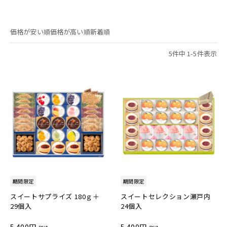
価格が安い順
価格が高い順
新着順
5
件中
1
-
5
件表示
期間限定
期間限定
スイートサプライズ 180ｇ＋
スイートセレクション瀬戸内
29個入
24個入