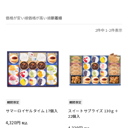
価格が安い順
価格が高い順
新着順
2
件中
1
-
2
件表示
期間限定
期間限定
サマーロイヤルタイム 17個入
スイートサプライズ 130ｇ＋
22個入
4,320
税込