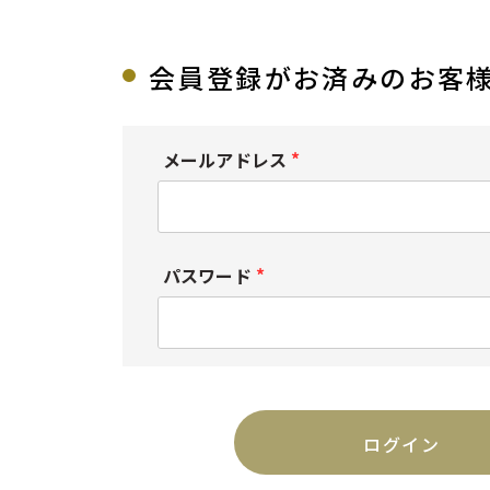
会員登録がお済みのお客
メールアドレス
(
必
須
パスワード
)
(
必
須
)
ログイン