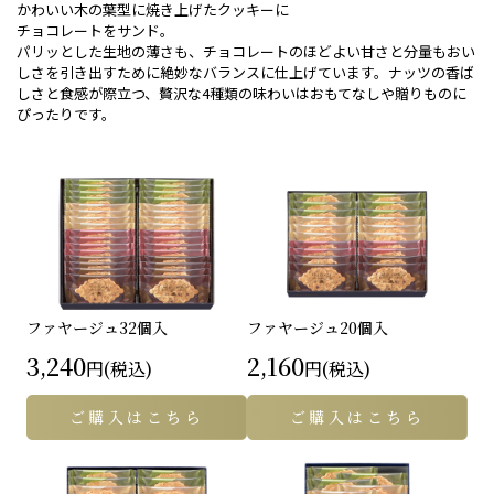
かわいい木の葉型に焼き上げたクッキーに
チョコレートをサンド。
パリッとした生地の薄さも、チョコレートのほどよい甘さと分量もおい
しさを引き出すために絶妙なバランスに仕上げています。ナッツの香ば
しさと食感が際立つ、贅沢な4種類の味わいはおもてなしや贈りものに
ぴったりです。
ファヤージュ
32個入
ファヤージュ
20個入
3,240
2,160
円(税込)
円(税込)
ご購入はこちら
ご購入はこちら