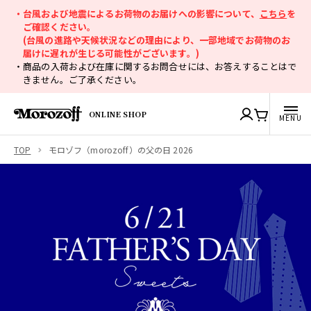
・台風および地震によるお荷物のお届けへの影響について、
こちら
を
ご確認ください。
(台風の進路や天候状況などの理由により、一部地域でお荷物のお
届けに遅れが生じる可能性がございます。)
・商品の入荷および在庫に関するお問合せには、お答えすることはで
きません。ご了承ください。
ONLINE SHOP
TOP
モロゾフ（morozoff）の父の日 2026