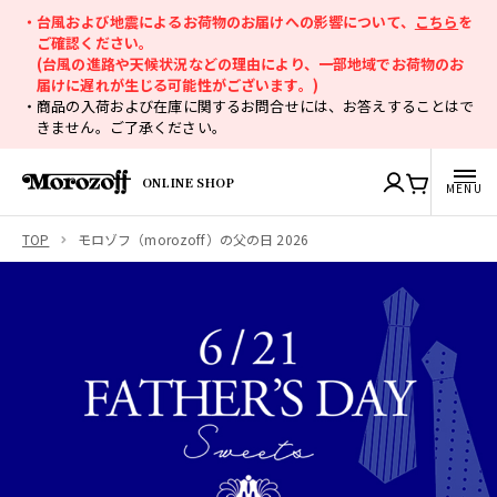
・台風および地震によるお荷物のお届けへの影響について、
こちら
を
ご確認ください。
(台風の進路や天候状況などの理由により、一部地域でお荷物のお
届けに遅れが生じる可能性がございます。)
・商品の入荷および在庫に関するお問合せには、お答えすることはで
きません。ご了承ください。
ONLINE SHOP
TOP
モロゾフ（morozoff）の父の日 2026