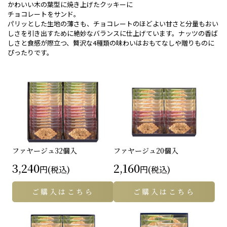
かわいい木の葉型に焼き上げたクッキーに
チョコレートをサンド。
パリッとした生地の薄さも、チョコレートのほどよい甘さと分量もおい
しさを引き出すために絶妙なバランスに仕上げています。ナッツの香ば
しさと食感が際立つ、贅沢な4種類の味わいはおもてなしや贈りものに
ぴったりです。
ファヤージュ
32個入
ファヤージュ
20個入
3,240
2,160
円(税込)
円(税込)
ご購入はこちら
ご購入はこちら