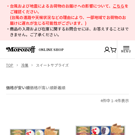
・台風および地震によるお荷物のお届けへの影響について、
こちら
を
ご確認ください。
(台風の進路や天候状況などの理由により、一部地域でお荷物のお
届けに遅れが生じる可能性がございます。)
・商品の入荷および在庫に関するお問合せには、お答えすることはで
きません。ご了承ください。
ONLINE SHOP
TOP
冷菓
スイートサプライズ
価格が安い順
価格が高い順
新着順
4
件中
1
-
4
件表示