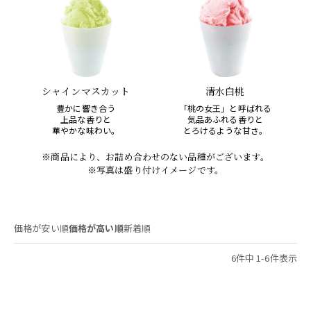
シャインマスカット
清水白桃
豊かに響き合う
「桃の女王」と呼ばれる
上品な香りと
気品あふれる香りと
華やかな味わい。
とろけるような甘さ。
※商品により、お詰め合わせのない品種がございます。
※写真は盛り付けイメージです。
価格が安い順
価格が高い順
新着順
6
件中
1
-
6
件表示