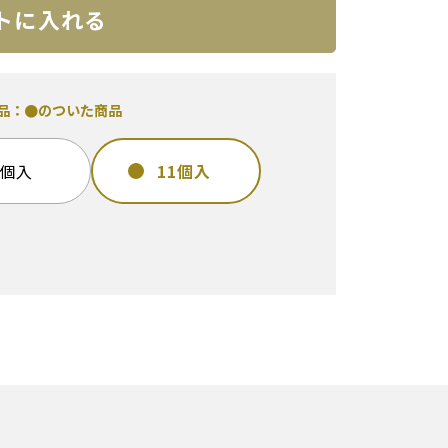
トに入れる
商品：●のついた商品
5個入
11個入