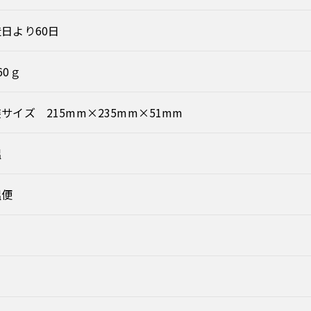
日より60日
60ｇ
サイズ 215mm×235mm×51mm
温
温便