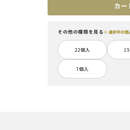
カー
その他の種類を見る
※ 選択中の
22個入
1
7個入