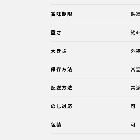
賞味期限
製造
重さ
約4
大きさ
外装
保存方法
常
配送方法
常
のし対応
可
包装
可